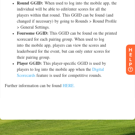
H
E
L
P