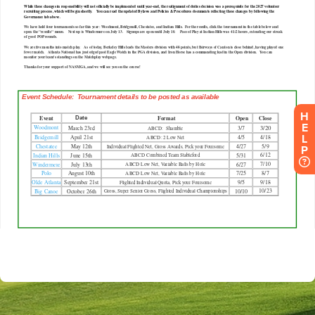
H
E
L
P